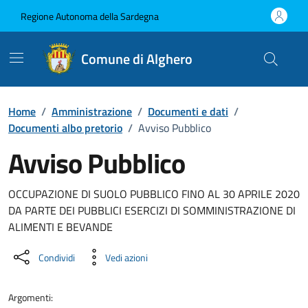
Vai ai contenuti
Vai al Footer
Regione Autonoma della Sardegna
Comune di Alghero
Home
/
Amministrazione
/
Documenti e dati
/
Documenti albo pretorio
/
Avviso Pubblico
Avviso Pubblico
Dettaglio del documento
OCCUPAZIONE DI SUOLO PUBBLICO FINO AL 30 APRILE 2020
DA PARTE DEI PUBBLICI ESERCIZI DI SOMMINISTRAZIONE DI
ALIMENTI E BEVANDE
Condividi
Vedi azioni
Argomenti: