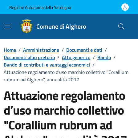
Vai ai contenuti
Vai al Footer
Regione Autonoma della Sardegna
Comune di Alghero
Home
/
Amministrazione
/
Documenti e dati
/
Documenti albo pretorio
/
Atto generico
/
Bando
/
Bando di contributi e vantaggi economici
/
Attuazione regolamento d’uso marchio collettivo "Corallium
rubrum ad Alghero", annualità 2017
Attuazione regolamento
d’uso marchio collettivo
"Corallium rubrum ad