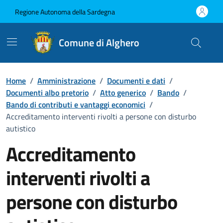
Vai ai contenuti
Vai al Footer
Regione Autonoma della Sardegna
Comune di Alghero
Home
/
Amministrazione
/
Documenti e dati
/
Documenti albo pretorio
/
Atto generico
/
Bando
/
Bando di contributi e vantaggi economici
/
Accreditamento interventi rivolti a persone con disturbo
autistico
Accreditamento
interventi rivolti a
persone con disturbo