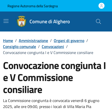
Vai ai contenuti
Vai al Footer
Regione Autonoma della Sardegna
Comune di Alghero
Home
/
Amministrazione
/
Organi di governo
/
Consiglio comunale
/
Convocazioni
/
Convocazione congiunta I e V Commissione consiliare
Convocazione congiunta I
e V Commissione
consiliare
???portal.DettaglioConvocazione???
La Commissione congiunta è convocata venerdì 6 giugno
2025, alle ore 09:00, presso i locali di Villa Maria Pia