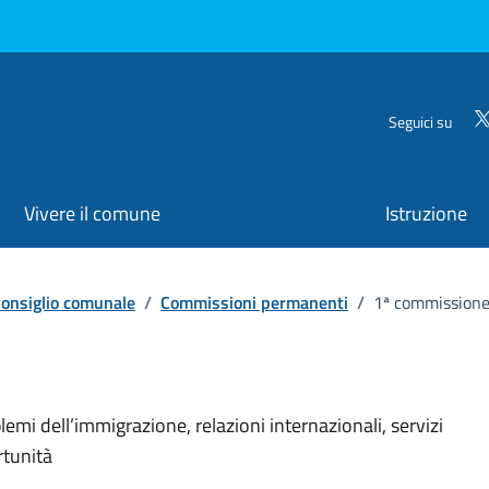
Seguici su
Vivere il comune
Istruzione
onsiglio comunale
/
Commissioni permanenti
/
1ª commission
organizzativa
blemi dell’immigrazione, relazioni internazionali, servizi
rtunità