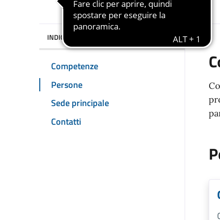
INDICE DELLA PAGINA
C
Competenze
Persone
Co
pr
Sede principale
pa
Contatti
P