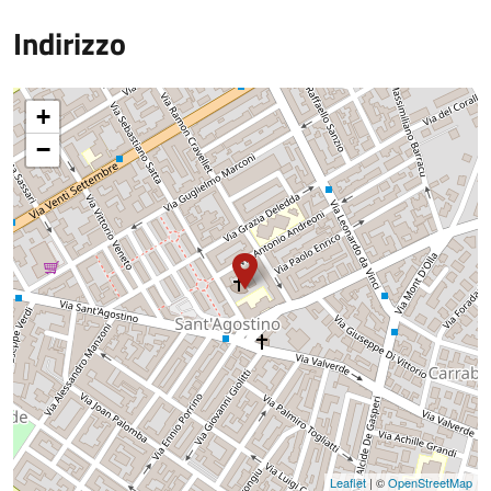
Indirizzo
+
−
Leaflet
| ©
OpenStreetMap