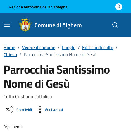
Vai ai contenuti
Vai al Footer
Regione Autonoma della Sardegna
Comune di Alghero
Home
/
Vivere il comune
/
Luoghi
/
Edificio di culto
/
Chiesa
/
Parrocchia Santissimo Nome di Gesù
Parrocchia Santissimo
Nome di Gesù
Dettaglio luogo
Culto Cristiano Cattolico
Condividi
Vedi azioni
Argomenti: