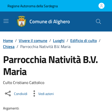
Vai ai contenuti
Vai al Footer
Regione Autonoma della Sardegna
Comune di Alghero
Home
/
Vivere il comune
/
Luoghi
/
Edificio di culto
/
Chiesa
/
Parrocchia Natività B.V. Maria
Parrocchia Natività B.V.
Maria
Dettaglio luogo
Culto Cristiano Cattolico
Condividi
Vedi azioni
Argomenti: