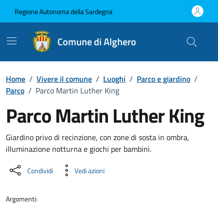
Vai ai contenuti
Vai al Footer
Regione Autonoma della Sardegna
Comune di Alghero
Home
/
Vivere il comune
/
Luoghi
/
Parco e giardino
/
Parco
/
Parco Martin Luther King
Parco Martin Luther King
Dettaglio luogo
Giardino privo di recinzione, con zone di sosta in ombra,
illuminazione notturna e giochi per bambini.
Condividi
Vedi azioni
Argomenti: