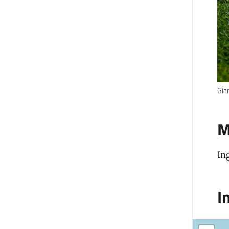
Gia
M
In
I