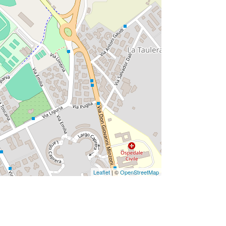
Leaflet
| ©
OpenStreetMap