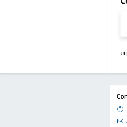
C
Ul
Con