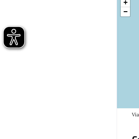
+
−
Via