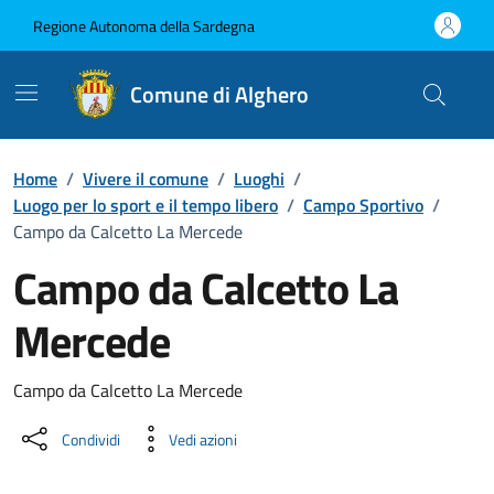
Vai ai contenuti
Vai al Footer
Regione Autonoma della Sardegna
Comune di Alghero
Home
/
Vivere il comune
/
Luoghi
/
Luogo per lo sport e il tempo libero
/
Campo Sportivo
/
Campo da Calcetto La Mercede
Campo da Calcetto La
Mercede
Dettaglio luogo
Campo da Calcetto La Mercede
Condividi
Vedi azioni