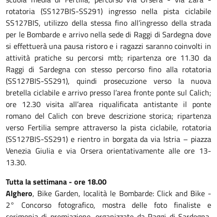
rotatoria (SS127BIS-SS291) ingresso nella pista ciclabile
SS127BIS, utilizzo della stessa fino all’ingresso della strada
per le Bombarde e arrivo nella sede di Raggi di Sardegna dove
si effettuerà una pausa ristoro e i ragazzi saranno coinvolti in
attività pratiche su percorsi mtb; ripartenza ore 11.30 da
Raggi di Sardegna con stesso percorso fino alla rotatoria
(SS127BIS-SS291), quindi prosecuzione verso la nuova
bretella ciclabile e arrivo presso l’area fronte ponte sul Calich;
ore 12.30 visita all’area riqualificata antistante il ponte
romano del Calich con breve descrizione storica; ripartenza
verso Fertilia sempre attraverso la pista ciclabile, rotatoria
(SS127BIS-SS291) e rientro in borgata da via Istria – piazza
Venezia Giulia e via Orsera orientativamente alle ore 13-
13.30.
Tutta la settimana - ore 18.00
Alghero
, Bike Garden, località le Bombarde: Click and Bike -
2° Concorso fotografico, mostra delle foto finaliste e
cerimonia di premiazione, organizzate da Raggi di Sardegna,