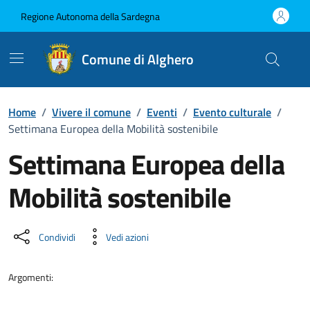
Vai ai contenuti
Vai al Footer
Regione Autonoma della Sardegna
Comune di Alghero
Home
/
Vivere il comune
/
Eventi
/
Evento culturale
/
Settimana Europea della Mobilità sostenibile
Settimana Europea della
Mobilità sostenibile
Dettaglio dell'evento
Condividi
Vedi azioni
Argomenti: