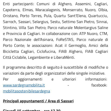
Enti partecipanti: Comuni di Alghero, Assemini, Cagliari,
Capoterra, Elmas, Maracalagonis, Monserrato, Nuoro, Olbia,
Oristano, Porto Torres, Pula, Quartu Sant’Elena, Quartucciu,
Sarroch, Sassari, Selargius, Sestu, Settimo San Pietro, Sinnai,
Stintino, Villa San Pietro; Parco naturale Molentargius Saline
e Provincia di Cagliari. In collaborazione con: ATP Nuoro, CTM,
Parco Nazionale dell’Asinara, FoReSTAS, Parco naturale di
Porto Conte; le associazioni: Acat il Germoglio, Amici della
Bicicletta Cagliari, Ciclofucina, FIAB Alghero, FIAB Cagliari
Città Ciclabile, Legambiente e LiberaMènti.
Il programma descritto di seguito è suscettibile di modifiche o
variazioni da parte degli organizzatori delle singole iniziative.
Per aggiornamenti e ulteriori informazioni:
www.sardegnamobilita.it
- facebook:
mobilitasostenibilesardegna
Principali appuntamenti / Area di Sassari
Giovedì 15 settembre - ore 17.30