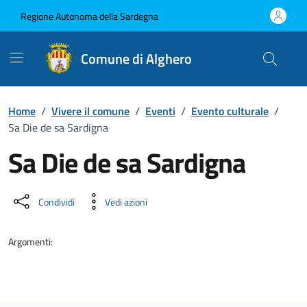
Vai ai contenuti
Vai al Footer
Regione Autonoma della Sardegna
Comune di Alghero
Home
/
Vivere il comune
/
Eventi
/
Evento culturale
/
Sa Die de sa Sardigna
Sa Die de sa Sardigna
Dettaglio dell'evento
Condividi
Vedi azioni
Argomenti: