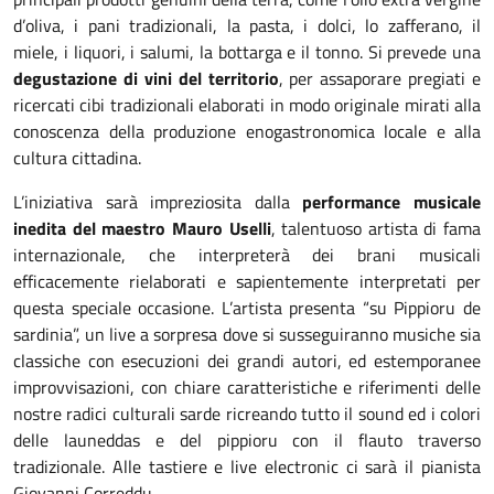
d’oliva, i pani tradizionali, la pasta, i dolci, lo zafferano, il
miele, i liquori, i salumi, la bottarga e il tonno. Si prevede una
degustazione di vini del territorio
, per assaporare pregiati e
ricercati cibi tradizionali elaborati in modo originale mirati alla
conoscenza della produzione enogastronomica locale e alla
cultura cittadina.
L’iniziativa sarà impreziosita dalla
performance musicale
inedita del maestro Mauro Uselli
, talentuoso artista di fama
internazionale, che interpreterà dei brani musicali
efficacemente rielaborati e sapientemente interpretati per
questa speciale occasione. L’artista presenta “su Pippioru de
sardinia”, un live a sorpresa dove si susseguiranno musiche sia
classiche con esecuzioni dei grandi autori, ed estemporanee
improvvisazioni, con chiare caratteristiche e riferimenti delle
nostre radici culturali sarde ricreando tutto il sound ed i colori
delle launeddas e del pippioru con il flauto traverso
tradizionale. Alle tastiere e live electronic ci sarà il pianista
Giovanni Correddu.