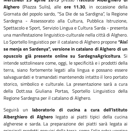
Alghero
(Piazza Sulis), alle
ore 11.30
, in occasione della
Giornata del popolo sardo, “Sa Die de sa Sardigna”, la Regione
Sardegna - Assessorato alla Cultura, Pubblica Istruzione,
Spettacolo e Sport, Servizio Lingua e Cultura Sarda - presenta
una manifestazione linguistico-culturale nella città di Alghero.
Lo Sportello linguistico per il catalano di Alghero propone
“Així
se menja en Sardenya”, versione in catalano di Alghero di un
opuscolo già presente online su SardegnaAgricoltura
. Si
intende sottolineare come, oggi, le specificità e i prodotti della
terra, siano fortemente legati alla lingua e possano essere
salvaguardati e tramandati mantenendo intatto il loro portato
storico, simbolico e culturale. La presentazione sarà a cura
della Dott.ssa Giuliana Portas, Sportello Linguistico della
Regione Sardegna per il catalano di Alghero.
Seguirà un
laboratorio di cucina a cura dell’Istituto
Alberghiero di Alghero
legato ai piatti tipici della cucina
algherese e sarda. La preparazione dei piatti sarà legata ai
principali prodotti genuini della terra, come l’olio extra vergine