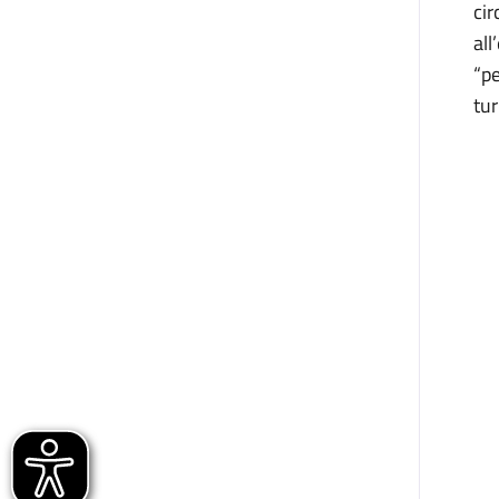
ci
al
“p
tur