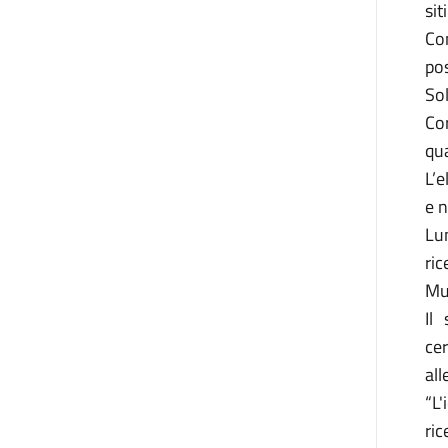
sit
Con
pos
Sol
Cor
qua
L’e
e n
Lu
ric
Mus
Il
cer
all
“L'
ric