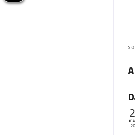
SIO 
A
D
ma
2