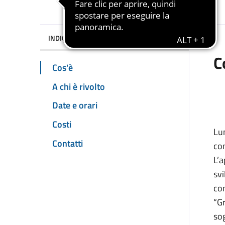
INDICE DELLA PAGINA
C
Cos'è
A chi è rivolto
Date e orari
Costi
Lun
Contatti
con
L’
sv
com
“Gr
sog