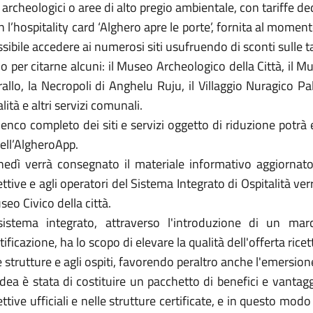
i archeologici o aree di alto pregio ambientale, con tariffe ded
 l’hospitality card ‘Alghero apre le porte’, fornita al momento
sibile accedere ai numerosi siti usufruendo di sconti sulle ta
o per citarne alcuni: il Museo Archeologico della Città, il 
allo, la Necropoli di Anghelu Ruju, il Villaggio Nuragico Pa
lità e altri servizi comunali.
lenco completo dei siti e servizi oggetto di riduzione potrà
ell’AlgheroApp.
nedì verrà consegnato il materiale informativo aggiornato 
ettive e agli operatori del Sistema Integrato di Ospitalità v
eo Civico della città.
 sistema integrato, attraverso l'introduzione di un mar
tificazione, ha lo scopo di elevare la qualità dell'offerta ricett
e strutture e agli ospiti, favorendo peraltro anche l'emersione
idea è stata di costituire un pacchetto di benefici e vantagg
ettive ufficiali e nelle strutture certificate, e in questo modo