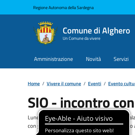
Vai ai contenuti
Vai al Footer
Regione Autonoma della Sardegna
Comune di Alghero
Un Comune da vivere
Amministrazione
Novità
Servizi
Home
/
Vivere il comune
/
Eventi
/
Evento cultu
SIO - incontro con
Dettaglio dell'event
Lunedì 27 maggio, alle ore 15,30, presso la Sala
con gli operatori del sistema ricettivo cittadino 