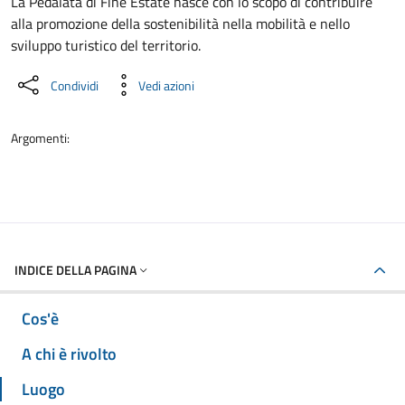
Dettaglio dell'evento
La Pedalata di Fine Estate nasce con lo scopo di contribuire
alla promozione della sostenibilità nella mobilità e nello
sviluppo turistico del territorio.
Condividi
Vedi azioni
Argomenti:
INDICE DELLA PAGINA
Cos'è
A chi è rivolto
Luogo