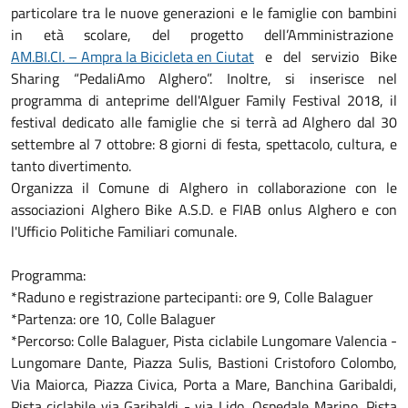
particolare tra le nuove generazioni e le famiglie con bambini
in età scolare, del progetto dell’Amministrazione
AM.BI.CI. – Ampra la Bicicleta en Ciutat
e del servizio Bike
Sharing “PedaliAmo Alghero”. Inoltre, si inserisce nel
programma di anteprime dell'Alguer Family Festival 2018, il
festival dedicato alle famiglie che si terrà ad Alghero dal 30
settembre al 7 ottobre: 8 giorni di festa, spettacolo, cultura, e
tanto divertimento.
Organizza il Comune di Alghero in collaborazione con le
associazioni Alghero Bike A.S.D. e FIAB onlus Alghero e con
l'Ufficio Politiche Familiari comunale.
Programma:
*Raduno e registrazione partecipanti: ore 9, Colle Balaguer
*Partenza: ore 10, Colle Balaguer
*Percorso: Colle Balaguer, Pista ciclabile Lungomare Valencia -
Lungomare Dante, Piazza Sulis, Bastioni Cristoforo Colombo,
Via Maiorca, Piazza Civica, Porta a Mare, Banchina Garibaldi,
Pista ciclabile via Garibaldi - via Lido, Ospedale Marino, Pista