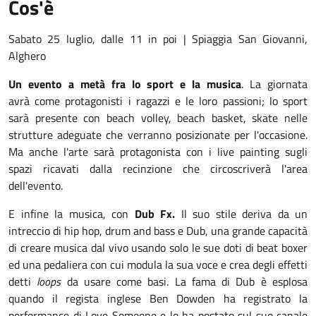
Cos'è
Sabato 25 luglio, dalle 11 in poi | Spiaggia San Giovanni,
Alghero
Un evento a metà fra lo sport e la musica
. La giornata
avrà come protagonisti i ragazzi e le loro passioni; lo sport
sarà presente con beach volley, beach basket, skate nelle
strutture adeguate che verranno posizionate per l'occasione.
Ma anche l'arte sarà protagonista con i live painting sugli
spazi ricavati dalla recinzione che circoscriverà l'area
dell'evento.
E infine la musica, con
Dub Fx.
Il suo stile deriva da un
intreccio di hip hop, drum and bass e Dub, una grande capacità
di creare musica dal vivo usando solo le sue doti di beat boxer
ed una pedaliera con cui modula la sua voce e crea degli effetti
detti
loops
da usare come basi. La fama di Dub è esplosa
quando il regista inglese Ben Dowden ha registrato la
performance di Love Someone e lo ha postato sul suo canale