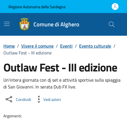
Vai ai contenuti
Vai al Footer
Regione Autonoma della Sardegna
Comune di Alghero
Home
/
Vivere il comune
/
Eventi
/
Evento culturale
/
Outlaw Fest - III edizione
Outlaw Fest - III edizione
Dettaglio dell'evento
Un'intera giornata con dj set e attività sportive sulla spiaggia
di San Giovanni. In serata Dub FX live.
Condividi
Vedi azioni
Argomenti: