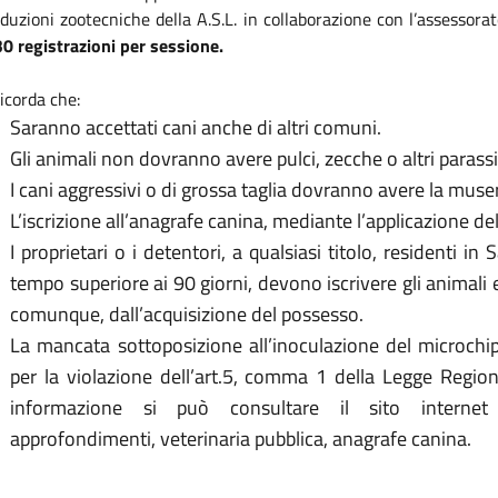
duzioni zootecniche della A.S.L. in collaborazione con l’assessor
30 registrazioni per sessione
.
ricorda che:
Saranno accettati cani anche di altri comuni.
Gli animali non dovranno avere pulci, zecche o altri parassit
I cani aggressivi o di grossa taglia dovranno avere la muse
L’iscrizione all’anagrafe canina, mediante l’applicazione de
I proprietari o i detentori, a qualsiasi titolo, residenti i
tempo superiore ai 90 giorni, devono iscrivere gli animali e
comunque, dall’acquisizione del possesso.
La mancata sottoposizione all’inoculazione del microchi
per la violazione dell’art.5, comma 1 della Legge Region
informazione si può consultare il sito internet 
approfondimenti, veterinaria pubblica, anagrafe canina.