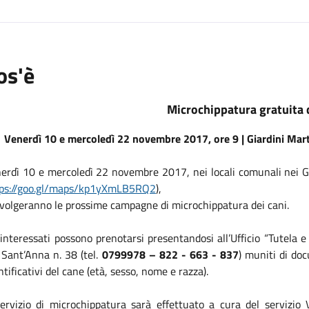
os'è
Microchippatura gratuita d
Venerdì 10 e mercoledì 22 novembre 2017, ore 9 | Giardini Mart
erdì 10 e mercoledì 22 novembre 2017, nei locali comunali nei G
tps://goo.gl/maps/kp1yXmLB5RQ2
),
svolgeranno le prossime campagne di
microchip
patura dei cani.
 interessati possono prenotarsi presentandosi all’Ufficio “Tutel
 Sant’Anna n. 38 (tel.
0799978 – 822 - 663 - 837
) muniti di do
ntificativi del cane (età, sesso, nome e razza).
servizio di microchippatura sarà effettuato a cura del servizio 