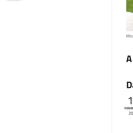
Micr
A
D
nov
2