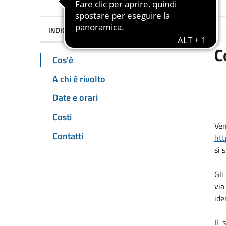
INDICE DELLA PAGINA
C
Cos'è
A chi è rivolto
Date e orari
Costi
Ven
Contatti
ht
si 
Gli
via
ide
Il 