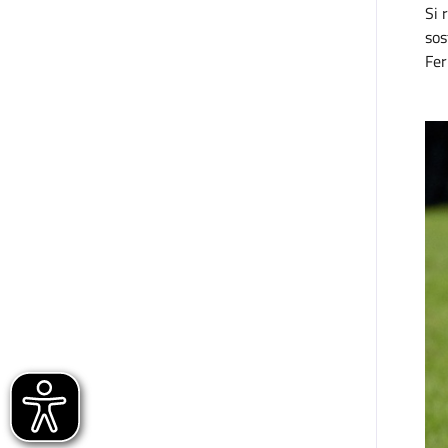
Si 
sos
Fer