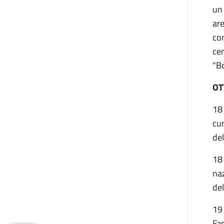
un 
are
com
ce
"Bo
OT
18 
cu
del
18
naz
del
19 
Fa