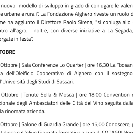
nuovo modello di sviluppo in grado di coniugare le valenze
e urbane e rurali". La Fondazione Alghero riveste un ruolo d
e ha aggiunto il Direttore Paolo Sirena, "si coniuga allo 
ntro all'agro, inoltre, con diverse iniziative a La Sega
rgate in festa".
TOBRE
Ottobre | Sala Conferenze Lo Quarter | ore 16,30 La “bosan
ra dell’Oleificio Cooperativo di Alghero con il sostegno
l'Università degli Studi di Sassari.
 Ottobre | Tenute Sella & Mosca | ore 18,00 Convention 
ionale degli Ambasciatori delle Città del Vino seguita dall
la rinomata azienda.
Ottobre | Salone di Guardia Grande | ore 15,00 Conoscere, pr
stidiosa sull’olivo Giornata formativa a cura di COPAGRI No