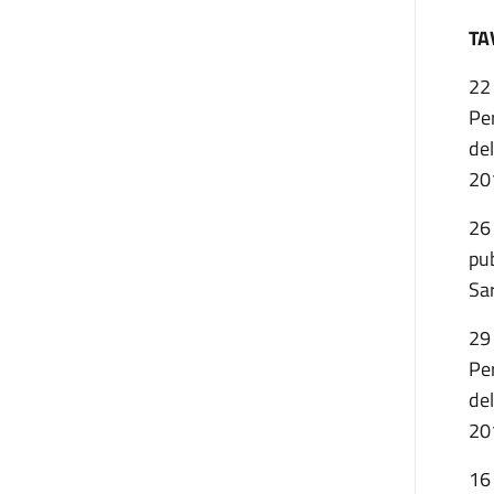
TA
22
Per
de
20
26
pub
Sa
29
Per
de
20
16