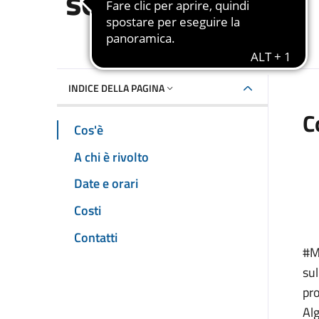
sostenibile
Dettaglio dell'event
INDICE DELLA PAGINA
C
Cos'è
A chi è rivolto
Date e orari
Costi
Contatti
#Mo
su
pr
Al