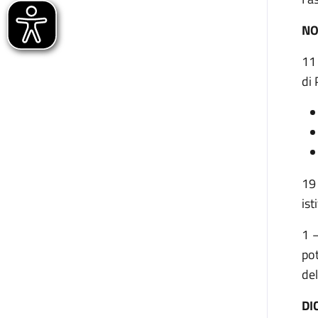
NO
11 
di
19
ist
1 –
pot
del
DI