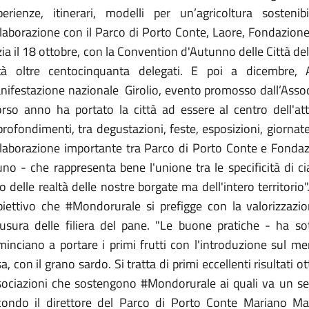
perienze, itinerari, modelli per un’agricoltura sost
llaborazione con il Parco di Porto Conte, Laore, Fondazione
zia il 18 ottobre, con la Convention d'Autunno delle Città d
ttà oltre centocinquanta delegati. E poi a dicembre, 
ifestazione nazionale Girolio, evento promosso dall’Associ
orso anno ha portato la città ad essere al centro dell'a
rofondimenti, tra degustazioni, feste, esposizioni, giornat
llaborazione importante tra Parco di Porto Conte e Fonda
no - che rappresenta bene l'unione tra le specificità di c
o delle realtà delle nostre borgate ma dell'intero territorio
biettivo che #Mondorurale si prefigge con la valorizzazion
iusura delle filiera del pane. "Le buone pratiche - ha sot
minciano a portare i primi frutti con l'introduzione sul m
a, con il grano sardo. Si tratta di primi eccellenti risultati o
sociazioni che sostengono #Mondorurale ai quali va un sent
condo il direttore del Parco di Porto Conte Mariano Ma