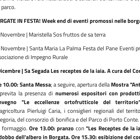
 parco.
RGATE IN FESTA! Week end di eventi promossi nelle borg
Novembre | Maristella Sos fruttos de sa terra
 Novembre | Santa Maria La Palma Festa del Pane Eventi pro
sociazione di Impegno Rurale
Dicembre | Sa Segada Les receptes de la iaia. A cura del Co
e 10.00: Santa Messa
; a seguire, apertura della
Mostra "Ant
 previta la presenza di
numerosi espositori con prodotti 
nvegno "Le eccellenze ortofrutticole del territorio
'agricoltura Pierluigi Caria, i consiglieri regionali del terri
egoria, del consorzio di bonifica e del Parco di Porto Conte
l formaggio.
Ore 13.00: pranzo
con
"Les Receptes de la ia
dobbo dell'albero in Borgata. Ore 15.30: esibizione del co