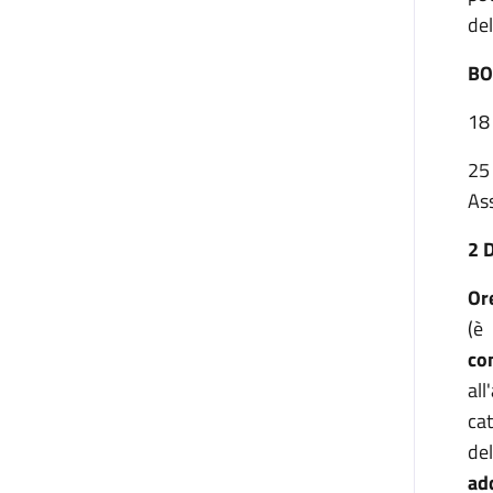
del
BO
18 
25
As
2 
Or
(è
co
all
cat
de
ad