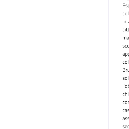
Es
co
ini
ci
man
sc
app
co
Bru
sol
l'o
ch
co
cas
as
se