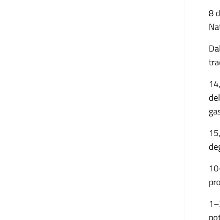
8 d
Nat
Dal
tra
14
del
ga
15
deg
10
pro
1–
pot