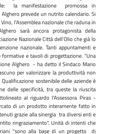
enibile: la manifestazione promossa in
 Alghero prevede un nutrito calendario. Si
el Vino, l'Assemblea nazionale che raduna in
Alghero sarà ancora protagonista della
azione Nazionale Città dell’Olio che già lo
ttenzione nazionale. Tanti appuntamenti e
e formative e tavoli di progettazione. "Una
zione Alghero - ha detto il Sindaco Mario
iascuno per valorizzare la produttività non
". Qualificazione sostenibile delle aziende è
e delle specificità, tra queste la riuscita
tolineato al riguardo l'Assessora Piras -
ercato di un prodotto interamente fatto in
ttenuti grazie alla sinergia tra diversi enti e
ito ringraziamento". Unità di intenti che
riani "sono alla base di un progetto di