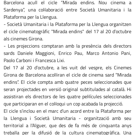
Barcelona acull el cicle “Mirada endins. Nou cinema a
Sardenya”, una col·laboració entre Società Umanitaria i la
Plataforma per la Llengua.
- Società Umanitaria i la Plataforma per la Llengua organitzen
el cicle cinematogràfic "Mirada endins" del 17 al 20 d’octubre
als cinemes Girona.
- Les projeccions comptaran amb la presència dels directors
sards Daniele Maggioni, Enrico Pau, Marco Antonio Pani,
Paolo Carboni i Francesca Lixi.
Del 17 al 20 d’octubre, a les vuit del vespre, els Cinemes
Girona de Barcelona acolliran el cicle de cinema sard “Mirada
endins”. El cicle compta amb quatre peces seleccionades que
seran projectades en versió original subtitulades al català. Hi
assistiran els directors de les quatre pel·lícules seleccionades
que participaran en el col·loqui un cop acabada la projecció.
El cicle s’inclou en el marc d’un acord entre la Plataforma per
la Llengua i Società Umanitaria - organització amb seu
territorial a l’Alguer, que des de fa més de cinquanta anys
treballa per la difusió de la cultura cinematogràfica. Una