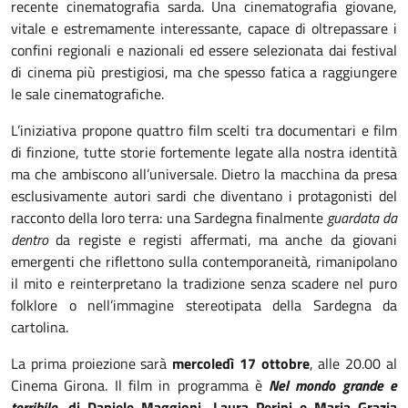
recente cinematografia sarda. Una cinematografia giovane,
vitale e estremamente interessante, capace di oltrepassare i
confini regionali e nazionali ed essere selezionata dai festival
di cinema più prestigiosi, ma che spesso fatica a raggiungere
le sale cinematografiche.
L’iniziativa propone quattro film scelti tra documentari e film
di finzione, tutte storie fortemente legate alla nostra identità
ma che ambiscono all’universale. Dietro la macchina da presa
esclusivamente autori sardi che diventano i protagonisti del
racconto della loro terra: una Sardegna finalmente
guardata
da
dentro
da registe e registi affermati, ma anche da giovani
emergenti che riflettono sulla contemporaneità, rimanipolano
il mito e reinterpretano la tradizione senza scadere nel puro
folklore o nell’immagine stereotipata della Sardegna da
cartolina.
La prima proiezione sarà
mercoledì 17 ottobre
, alle 20.00 al
Cinema Girona. Il film in programma è
Nel mondo grande e
terribile
, di Daniele Maggioni, Laura Perini e Maria Grazia