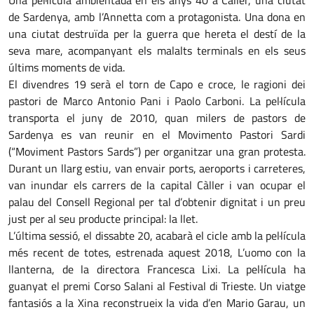
Una pel·lícula ambientada en els anys 40 a Càller, una ciutat
de Sardenya, amb l’Annetta com a protagonista. Una dona en
una ciutat destruïda per la guerra que hereta el destí de la
seva mare, acompanyant els malalts terminals en els seus
últims moments de vida.
El divendres 19 serà el torn de Capo e croce, le ragioni dei
pastori de Marco Antonio Pani i Paolo Carboni. La pel·lícula
transporta el juny de 2010, quan milers de pastors de
Sardenya es van reunir en el Movimento Pastori Sardi
(“Moviment Pastors Sards”) per organitzar una gran protesta.
Durant un llarg estiu, van envair ports, aeroports i carreteres,
van inundar els carrers de la capital Càller i van ocupar el
palau del Consell Regional per tal d’obtenir dignitat i un preu
just per al seu producte principal: la llet.
L’última sessió, el dissabte 20, acabarà el cicle amb la pel·lícula
més recent de totes, estrenada aquest 2018, L’uomo con la
llanterna, de la directora Francesca Lixi. La pel·lícula ha
guanyat el premi Corso Salani al Festival di Trieste. Un viatge
fantasiós a la Xina reconstrueix la vida d’en Mario Garau, un