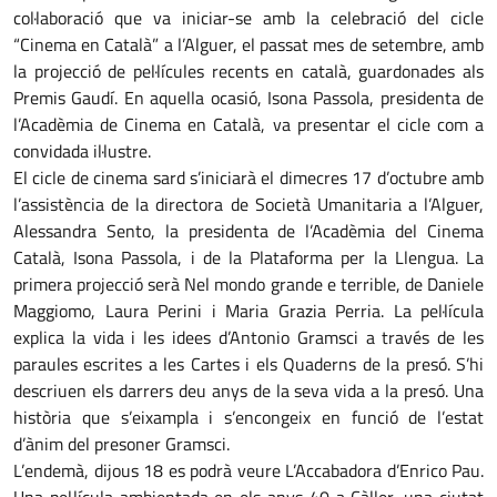
col·laboració que va iniciar-se amb la celebració del cicle
“Cinema en Català” a l’Alguer, el passat mes de setembre, amb
la projecció de pel·lícules recents en català, guardonades als
Premis Gaudí. En aquella ocasió, Isona Passola, presidenta de
l’Acadèmia de Cinema en Català, va presentar el cicle com a
convidada il·lustre.
El cicle de cinema sard s’iniciarà el dimecres 17 d’octubre amb
l’assistència de la directora de Società Umanitaria a l’Alguer,
Alessandra Sento, la presidenta de l’Acadèmia del Cinema
Català, Isona Passola, i de la Plataforma per la Llengua. La
primera projecció serà Nel mondo grande e terrible, de Daniele
Maggiomo, Laura Perini i Maria Grazia Perria. La pel·lícula
explica la vida i les idees d’Antonio Gramsci a través de les
paraules escrites a les Cartes i els Quaderns de la presó. S’hi
descriuen els darrers deu anys de la seva vida a la presó. Una
història que s’eixampla i s’encongeix en funció de l’estat
d’ànim del presoner Gramsci.
L’endemà, dijous 18 es podrà veure L’Accabadora d’Enrico Pau.