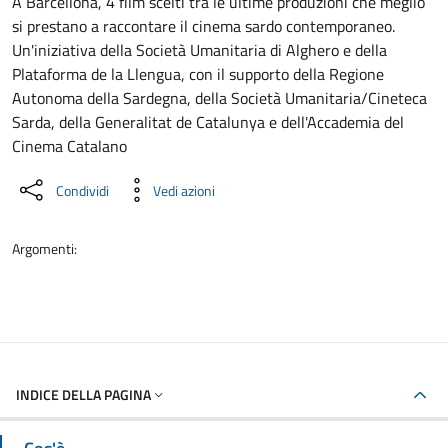
Dettaglio dell'evento
A Barcellona, 4 film scelti tra le ultime produzioni che meglio
si prestano a raccontare il cinema sardo contemporaneo.
Un'iniziativa della Società Umanitaria di Alghero e della
Plataforma de la Llengua, con il supporto della Regione
Autonoma della Sardegna, della Società Umanitaria/Cineteca
Sarda, della Generalitat de Catalunya e dell'Accademia del
Cinema Catalano
Condividi
Vedi azioni
Argomenti:
INDICE DELLA PAGINA