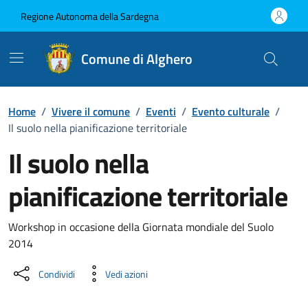
Vai ai contenuti
Vai al Footer
Regione Autonoma della Sardegna
Comune di Alghero
Home
/
Vivere il comune
/
Eventi
/
Evento culturale
/
Il suolo nella pianificazione territoriale
Il suolo nella
pianificazione territoriale
Dettaglio dell'evento
Workshop in occasione della Giornata mondiale del Suolo
2014
Condividi
Vedi azioni