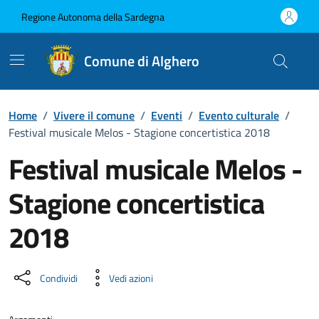
Vai ai contenuti
Vai al Footer
Regione Autonoma della Sardegna
Comune di Alghero
Home
/
Vivere il comune
/
Eventi
/
Evento culturale
/
Festival musicale Melos - Stagione concertistica 2018
Festival musicale Melos -
Stagione concertistica
2018
Dettaglio dell'evento
Condividi
Vedi azioni