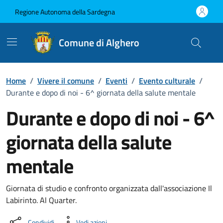
Vai ai contenuti
Vai al Footer
Regione Autonoma della Sardegna
Comune di Alghero
Home
/
Vivere il comune
/
Eventi
/
Evento culturale
/
Durante e dopo di noi - 6^ giornata della salute mentale
Durante e dopo di noi - 6^
giornata della salute
mentale
Dettaglio dell'evento
Giornata di studio e confronto organizzata dall'associazione Il
Labirinto. Al Quarter.
Condividi
Vedi azioni