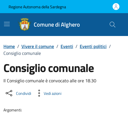
Vai ai contenuti
Vai al Footer
Regione Autonoma della Sardegna
Comune di Alghero
Home
/
Vivere il comune
/
Eventi
/
Eventi politici
/
Consiglio comunale
Consiglio comunale
Dettaglio dell'evento
Il Consiglio comunale è convocato alle ore 18.30
Condividi
Vedi azioni
Argomenti: