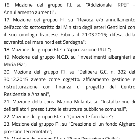
16. Mozione del gruppo F.I. su "Addizionale IRPEF -
Annullamento aumenti";
17. Mozione del gruppo F.I. su "Revoca e/o annullamento
dell'accordo sottoscritto dal Ministro degli esteri Gentiloni con
il suo omologo francese Fabius il 21.03.2015; difesa della
sovranità del mare nord est Sardegna";
18. Mozione del gruppo F.I. su "Approvazione P.U.L.";
19. Mozione del gruppo N.C.D. su "Investimenti alberghieri a
Maria Pia";
20. Mozione del gruppo F.I. su "Delibera G.C. n. 382 del
30.12.2015 avente come oggetto: affidamento gestione e
ristrutturazione con finanza di progetto del Centro
Residenziale Anziani";
21. Mozione della cons. Marina Millanta su "Installazione di
defibrillatori presso tutte le strutture pubbliche comunali";
22. Mozione del gruppo F.I. su "Quoziente familiare";
23. Mozione del gruppo F.I. su "Creazione di un fondo Alghero
pro-zone terremotate";
24. Mozione del gruppo F.I. su "Piano Protezione Civile";