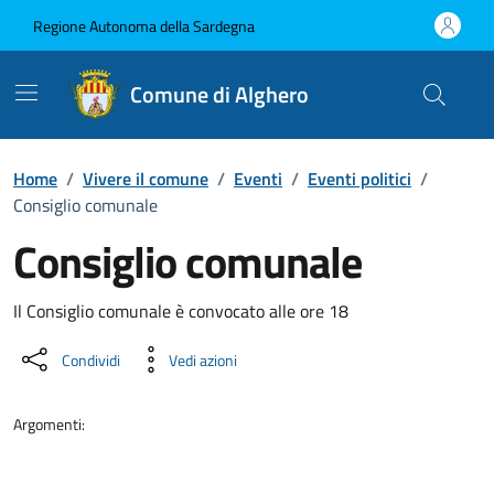
Vai ai contenuti
Vai al Footer
Regione Autonoma della Sardegna
Comune di Alghero
Home
/
Vivere il comune
/
Eventi
/
Eventi politici
/
Consiglio comunale
Consiglio comunale
Dettaglio dell'evento
Il Consiglio comunale è convocato alle ore 18
Condividi
Vedi azioni
Argomenti: