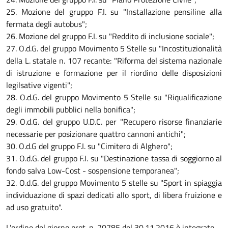
25. Mozione del gruppo F.I. su "Installazione pensiline alla
fermata degli autobus";
26. Mozione del gruppo F.I. su "Reddito di inclusione sociale";
27. O.d.G. del gruppo Movimento 5 Stelle su "Incostituzionalità
della L. statale n. 107 recante: "Riforma del sistema nazionale
di istruzione e formazione per il riordino delle disposizioni
legilsative vigenti";
28. O.d.G. del gruppo Movimento 5 Stelle su "Riqualificazione
degli immobili pubblici nella bonifica";
29. O.d.G. del gruppo U.D.C. per "Recupero risorse finanziarie
necessarie per posizionare quattro cannoni antichi";
30. O.d.G del gruppo F.I. su "Cimitero di Alghero";
31. O.d.G. del gruppo F.I. su "Destinazione tassa di soggiorno al
fondo salva Low-Cost - sospensione temporanea";
32. O.d.G. del gruppo Movimento 5 stelle su "Sport in spiaggia
individuazione di spazi dedicati allo sport, di libera fruizione e
ad uso gratuito".
L'ordine del giorno prot. n. 70785 del 30.11.2016 è integrato