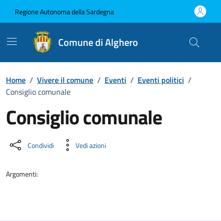
Vai ai contenuti
Vai al Footer
Regione Autonoma della Sardegna
Comune di Alghero
Home
/
Vivere il comune
/
Eventi
/
Eventi politici
/
Consiglio comunale
Consiglio comunale
Dettaglio dell'evento
Condividi
Vedi azioni
Argomenti: