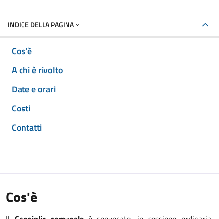
INDICE DELLA PAGINA
Cos'è
A chi è rivolto
Date e orari
Costi
Contatti
Cos'è
Il
Consiglio comunale
è convocato, in sessione ordinaria,