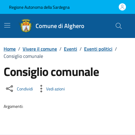
Vai ai contenuti
Vai al Footer
Regione Autonoma della Sardegna
Comune di Alghero
Home
/
Vivere il comune
/
Eventi
/
Eventi politici
/
Consiglio comunale
Consiglio comunale
Dettaglio dell'evento
Condividi
Vedi azioni
Argomenti: