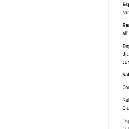
Es
sar
Ra
all
De
di
cu
Sa
Co
Re
Gi
Osp
CCN