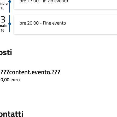
ore 17:00 - Inizio evento
embre
015
03
ore 20:00 - Fine evento
naio
016
osti
???content.evento.???
0,00 euro
ontatti