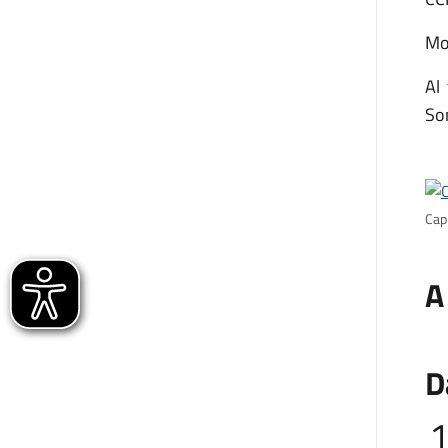
Mo
Al
Som
Cap
A
D