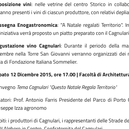
posizione vini
: nelle vetrine del centro Storico in colla
anno presenti i vini di ciascun produttore, con relativi depli
ssegna Enogastronomica
: "A Natale regalati Territorio".
'iniziativa verrà proposto un piatto preparato con il Cagnular
gustazione vino Cagnulari
: Durante il periodo della ma
cembre nella Torre San Giovanni verranno organizzati de
ra di Fondazione Italiana Sommelier.
bato 12 Dicembre 2015, ore 17.00 | Facoltà di Architettu
nvegno
Tema Cagnulari "Questo Natale Regala Territorio"
latori: Prof. Antonio Farris Presidente del Parco di Port
useppe Izza agronomo
iti: i produttori di Cagnulari, i rappresentanti delle Strade
 Alghero in Centro, Confraternita del Cagnulari