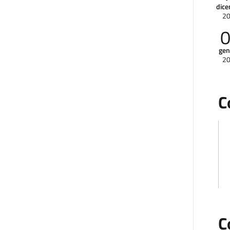
dic
2
gen
2
C
C