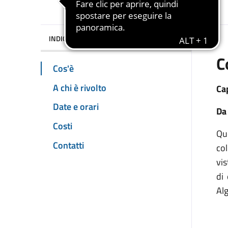
INDICE DELLA PAGINA
C
Cos'è
A chi è rivolto
Ca
Date e orari
Da
Costi
Qu
Contatti
col
vis
di
Alg