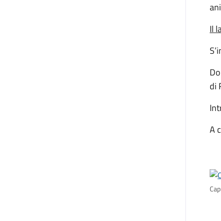
ani
Il 
S’
Dop
di 
Int
A 
Cap