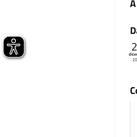
A
D
dic
2
C