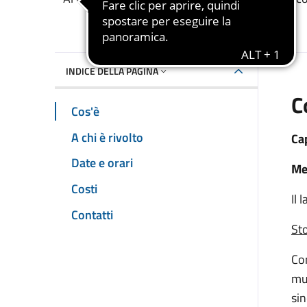
Dettaglio dell'event
INDICE DELLA PAGINA
C
Cos'è
A chi è rivolto
Ca
Date e orari
Me
Costi
Il 
Contatti
Sto
Com
mur
sin