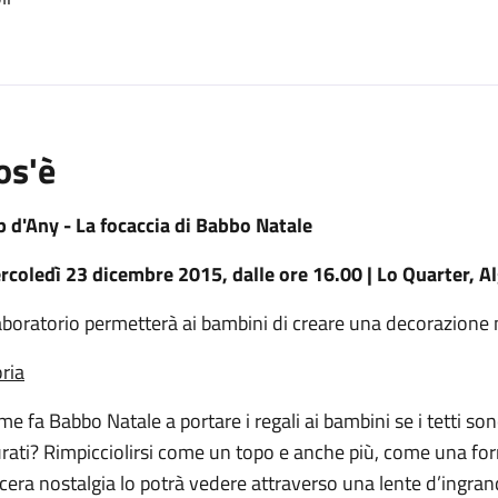
o
os'è
p d'Any - La focaccia di Babbo Natale
rcoledì 23 dicembre 2015, dalle ore 16.00 | Lo Quarter, A
laboratorio permetterà ai bambini di creare una decorazione n
ria
e fa Babbo Natale a portare i regali ai bambini se i tetti s
ati? Rimpicciolirsi come un topo e anche più, come una form
cera nostalgia lo potrà vedere attraverso una lente d’ingra