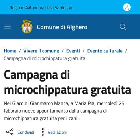
Vai ai contenuti
Vai al Footer
Regione Autonoma della Sardegna
Comune di Alghero
Home
/
Vivere il comune
/
Eventi
/
Evento culturale
/
Campagna di microchippatura gratuita
Campagna di
microchippatura gratuita
Dettaglio dell'evento
Nei Giardini Gianmarco Manca, a Maria Pia, mercoledì 25
febbraio nuovo appuntamento della campagna di
microchippatura gratuita per i cani.
Condividi
Vedi azioni