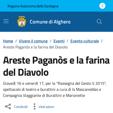
Vai ai contenuti
Vai al Footer
Regione Autonoma della Sardegna
Comune di Alghero
Home
/
Vivere il comune
/
Eventi
/
Evento culturale
/
Areste Paganòs e la farina del Diavolo
Areste Paganòs e la farina
del Diavolo
Dettaglio dell'evento
Giovedì 16 e venerdì 17, per la "Rassegna del Gesto V 2015",
spettacolo di teatro e burattini a cura di Is Mascareddas e
Compagnia Viaggiante di Burattini e Marionette
Condividi
Vedi azioni