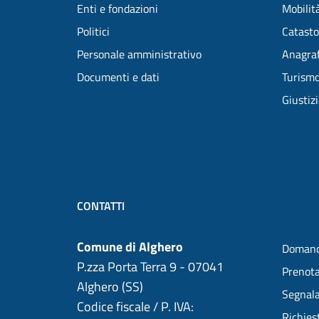
Enti e fondazioni
Mobilità
Politici
Catasto
Personale amministrativo
Anagraf
Documenti e dati
Turism
Giustiz
CONTATTI
Comune di Alghero
Domand
P.zza Porta Terra 9 - 07041
Prenot
Alghero (SS)
Segnala
Codice fiscale / P. IVA:
Richies