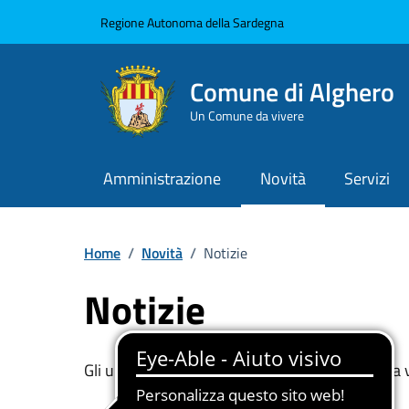
Vai ai contenuti
Vai al Footer
Regione Autonoma della Sardegna
Comune di Alghero
Un Comune da vivere
Amministrazione
Novità
Servizi
Home
/
Novità
/
Notizie
Notizie
Gli ultimi aggiornamenti sugli avvenimenti e la 