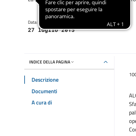
Dettagli della notizia
Data:
27 luglio 2015
INDICE DELLA PAGINA
100
Descrizione
Documenti
AL
A cura di
Sfa
pal
op
Com