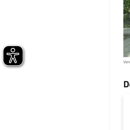
Verd
D