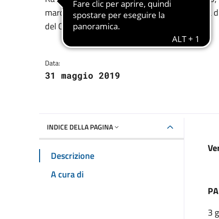
Dettagli della notizia
marciapiedi: programmati gli interventi a cura d
del Comune fino al 30 giugno
Data:
31 maggio 2019
INDICE DELLA PAGINA
Ve
Descrizione
A cura di
PA
3 