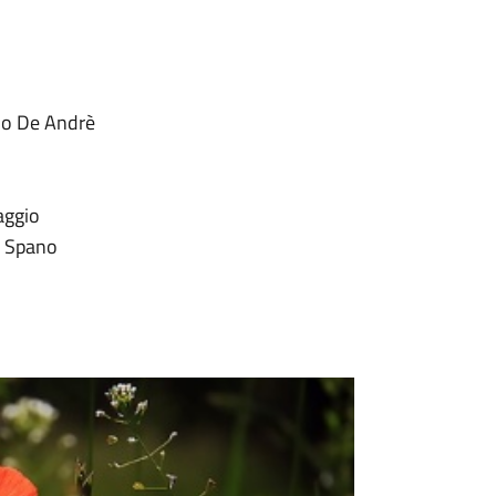
zio De Andrè
aggio
i Spano