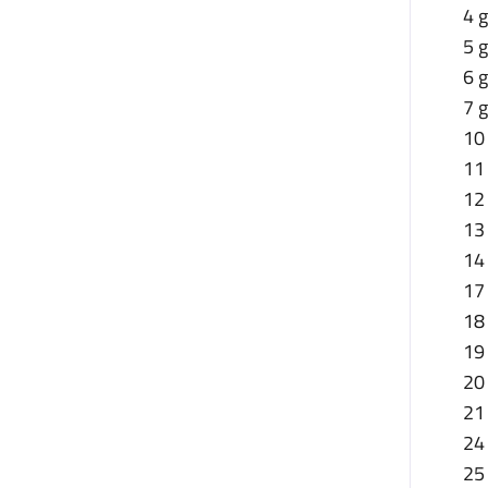
4 
5 
6 g
7 
10 
11 
12 
13 
14
17 
18 
19
20
21
24
25