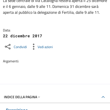
Dettagli della notizia
La sede centrale di via Catalogna resterà aperta il 25 dicembre
e il 6 gennaio, dalle 9 alle 11. Domenica 31 dicembre sarà
aperta al pubblico la delegazione di Fertilia, dalle 9 alle 11.
Data:
22 dicembre 2017
Condividi
Vedi azioni
Argomenti:
INDICE DELLA PAGINA