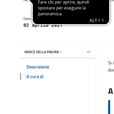
Dettagli della notizia
Data:
02 aprile 2021
INDICE DELLA PAGINA
Si 
Descrizione
dom
A cura di
A