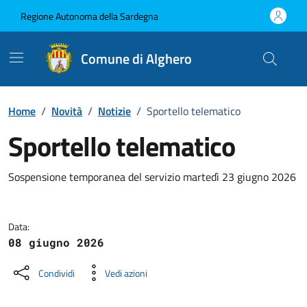
Vai ai contenuti
Vai al Footer
Regione Autonoma della Sardegna
Comune di Alghero
Home
/
Novità
/
Notizie
/
Sportello telematico
Sportello telematico
Dettagli della notizia
Sospensione temporanea del servizio martedì 23 giugno 2026
Data:
08 giugno 2026
Condividi
Vedi azioni