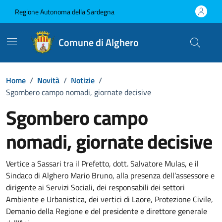
Vai ai contenuti
Vai al Footer
Regione Autonoma della Sardegna
Comune di Alghero
Home
/
Novità
/
Notizie
/
Sgombero campo nomadi, giornate decisive
Sgombero campo
nomadi, giornate decisive
Dettagli della notizia
Vertice a Sassari tra il Prefetto, dott. Salvatore Mulas, e il
Sindaco di Alghero Mario Bruno, alla presenza dell’assessore e
dirigente ai Servizi Sociali, dei responsabili dei settori
Ambiente e Urbanistica, dei vertici di Laore, Protezione Civile,
Demanio della Regione e del presidente e direttore generale