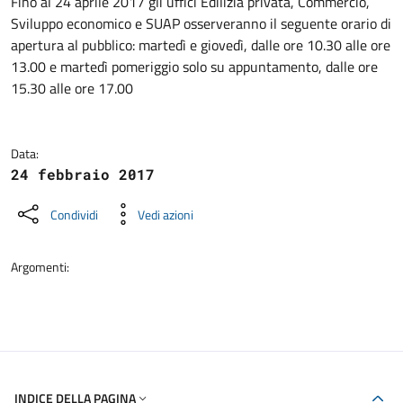
Dettagli della notizia
Fino al 24 aprile 2017 gli uffici Edilizia privata, Commercio,
Sviluppo economico e SUAP osserveranno il seguente orario di
apertura al pubblico: martedì e giovedì, dalle ore 10.30 alle ore
13.00 e martedì pomeriggio solo su appuntamento, dalle ore
15.30 alle ore 17.00
Data:
24 febbraio 2017
Condividi
Vedi azioni
Argomenti:
INDICE DELLA PAGINA