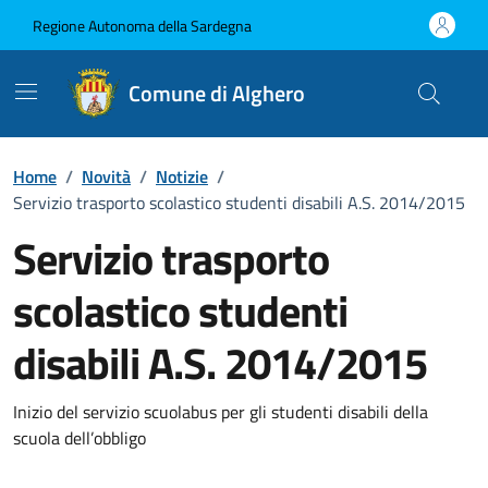
Vai ai contenuti
Vai al Footer
Regione Autonoma della Sardegna
Comune di Alghero
Home
/
Novità
/
Notizie
/
Servizio trasporto scolastico studenti disabili A.S. 2014/2015
Servizio trasporto
scolastico studenti
disabili A.S. 2014/2015
Dettagli della notizia
Inizio del servizio scuolabus per gli studenti disabili della
scuola dell’obbligo