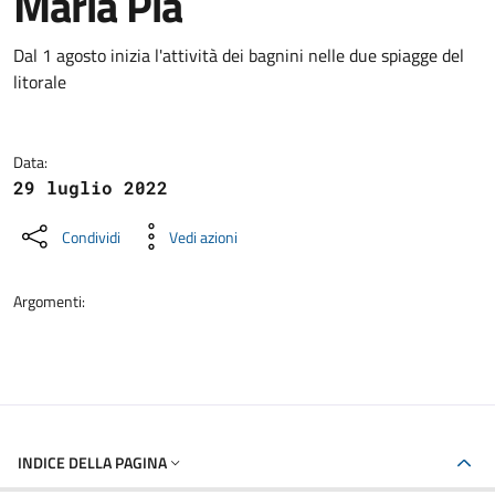
Maria Pia
Dettagli della notizia
Dal 1 agosto inizia l'attività dei bagnini nelle due spiagge del
litorale
Data:
29 luglio 2022
Condividi
Vedi azioni
Argomenti:
INDICE DELLA PAGINA