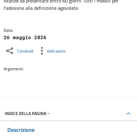
Dettagli della notizia
Istanze da presentare entro 60 giorni. Tutti i moduli per
l'adesione alla definizione agevolata
Data:
26 maggio 2026
Condividi
Vedi azioni
Argomenti:
INDICE DELLA PAGINA
Descrizione