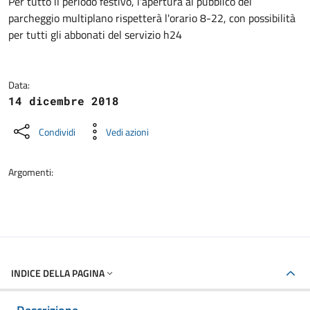
Dettagli della notizia
Per tutto il periodo festivo, l'apertura al pubblico del
parcheggio multiplano rispetterà l'orario 8-22, con possibilità
per tutti gli abbonati del servizio h24
Data:
14 dicembre 2018
Condividi
Vedi azioni
Argomenti:
INDICE DELLA PAGINA