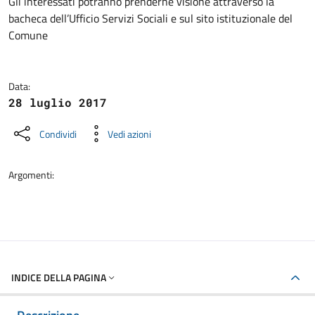
Dettagli della notizia
Gli interessati potranno prenderne visione attraverso la
bacheca dell’Ufficio Servizi Sociali e sul sito istituzionale del
Comune
Data:
28 luglio 2017
Condividi
Vedi azioni
Argomenti:
INDICE DELLA PAGINA