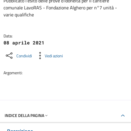
Dettagli della notizia
Pubblicato l'esito delle prove d'idoneità per il cantiere
comunale LavoRAS - Fondazione Alghero per n°7 unità -
varie qualifiche
Data:
08 aprile 2021
Condividi
Vedi azioni
Argomenti:
INDICE DELLA PAGINA