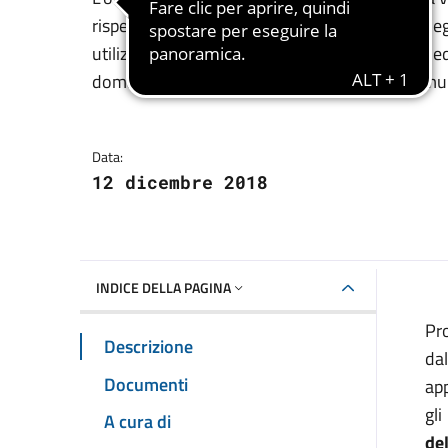
Dettagli della notizia
rispetto alle primarie esigenze di protezione degl
utilizzazione, ad esempio nel settore della bioedi
domande dovranno essere presentate al Comune
Data:
12 dicembre 2018
INDICE DELLA PAGINA
Pro
Descrizione
da
Documenti
app
gl
A cura di
de