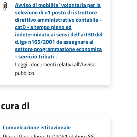
Avviso di mobilita’ volontaria per la
selezione di n1 posto di istruttore
direttivo amministrativo contabile -
catD - a tempo pieno ed
indeterminato ai sensi dell’art30 del
d.lgs n165/2001 da assegnare al
settore programmazione economica
- servizio tributi .
Leggi i documenti relativi all'Avviso
pubblico
 cura di
Comunicazione istituzionale
Piazza Porta Terra, 9, 07041 Alghero SS,