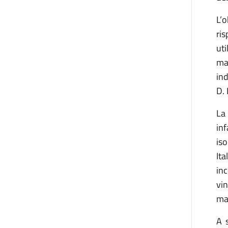
L’o
ri
uti
mat
ind
D. 
La 
in
iso
Ita
in
vi
ma
A 