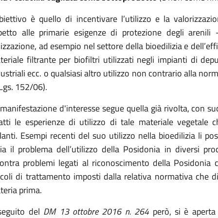
biettivo è quello di incentivare l’utilizzo e la valorizza
spetto alle primarie esigenze di protezione degli arenili
lizzazione, ad esempio nel settore della bioedilizia e dell’e
eriale filtrante per biofiltri utilizzati negli impianti di 
ustriali ecc. o qualsiasi altro utilizzo non contrario alla norma
Lgs. 152/06).
manifestazione d'interesse segue quella già rivolta, con su
fatti le esperienze di utilizzo di tale materiale vegetale
lanti. Esempi recenti del suo utilizzo nella bioedilizia li 
lia il problema dell’utilizzo della Posidonia in diversi pr
contra problemi legati al riconoscimento della Posidonia 
ncoli di trattamento imposti dalla relativa normativa che d
teria prima.
seguito del
DM 13 ottobre 2016 n. 264
però, si è aperta