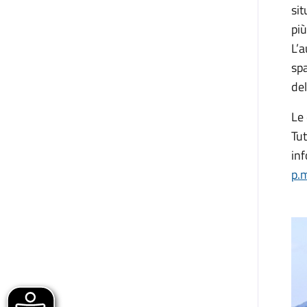
sit
pi
L’
sp
del
Le
Tut
in
p.