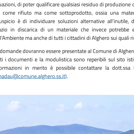
uazioni, di poter qualificare qualsiasi residuo di produzione
ù come rifiuto ma come sottoprodotto, ossia una materia 
auspicio è di individuare soluzioni alternative all’inuti
azio in discarica di un materiale che invece potrebbe e
l’Ambiente ma anche di tutti i cittadini di Alghero sui quali 
 domande dovranno essere presentate al Comune di Alghe
ti i documenti e la modulistica sono reperibili sul sito isti
formazioni in merito è possibile contattare la dott.s
madau@comune.alghero.ss.it)
.