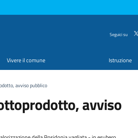
Seguici su
Vivere il comune
Istruzione
dotto, avviso pubblico
ttoprodotto, avviso
a valorizzazione della Posidonia vagliata - in esubero