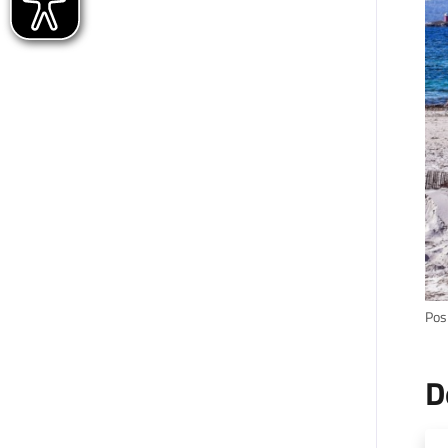
Pos
D