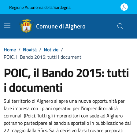
Vai ai contenuti
Vai al Footer
Regione Autonoma della Sardegna
Comune di Alghero
Home
/
Novità
/
Notizie
/
POIC, il Bando 2015: tutti i documenti
POIC, il Bando 2015: tutti
i documenti
Dettagli della notizia
Sul territorio di Alghero si apre una nuova opportunità per
fare impresa con i piani operativi per l’imprenditorialità
comunali (Poic). Tutti gli imprenditori con sede ad Alghero
potranno partecipare al bando a sportello in pubblicazione dal
22 maggio dalla Sfirs. Sarà decisivo farsi trovare preparati