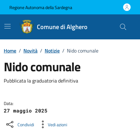
Vai ai contenuti
Vai al Footer
Regione Autonoma della Sardegna
Comune di Alghero
Home
/
Novità
/
Notizie
/
Nido comunale
Nido comunale
Dettagli della notizia
Pubblicata la graduatoria definitiva
Data:
27 maggio 2025
Condividi
Vedi azioni