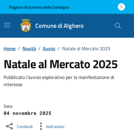
Vai ai contenuti
Vai al Footer
Regione Autonoma della Sardegna
Comune di Alghero
Home
/
Novità
/
Avvisi
/
Natale al Mercato 2025
Natale al Mercato 2025
Dettagli della notizia
Pubblicato l'avviso esplorativo per la manifestazione di
interesse
Data:
04 novembre 2025
Condividi
Vedi azioni