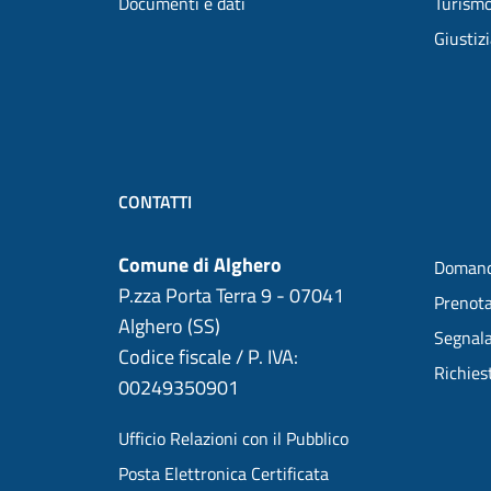
Documenti e dati
Turism
Giustiz
CONTATTI
Comune di Alghero
Domand
P.zza Porta Terra 9 - 07041
Prenot
Alghero (SS)
Segnala
Codice fiscale / P. IVA:
Richies
00249350901
Ufficio Relazioni con il Pubblico
Posta Elettronica Certificata