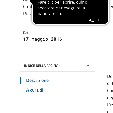
Dettagli della notizia
Conte, Maristella, Le Bombarde, Lazzaretto, Per
Rosada, El Faro, Porto Conte.
Data:
17 maggio 2016
INDICE DELLA PAGINA
Do
Descrizione
di 
A cura di
Co
de
L'e
di 