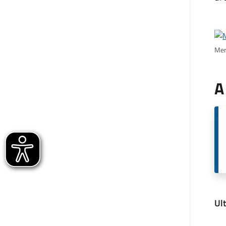
Merc
A
Ul