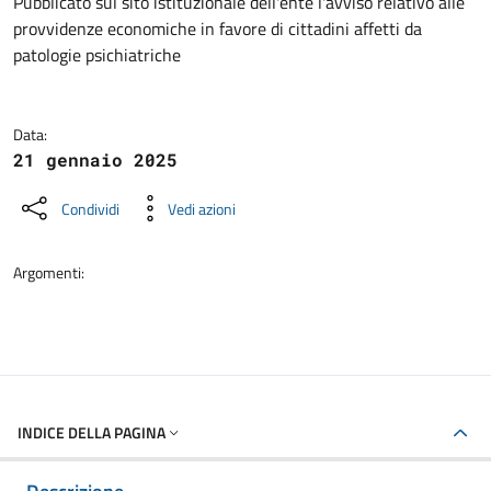
Dettagli della notizia
Pubblicato sul sito istituzionale dell'ente l'avviso relativo alle
provvidenze economiche in favore di cittadini affetti da
patologie psichiatriche
Data:
21 gennaio 2025
Condividi
Vedi azioni
Argomenti:
INDICE DELLA PAGINA