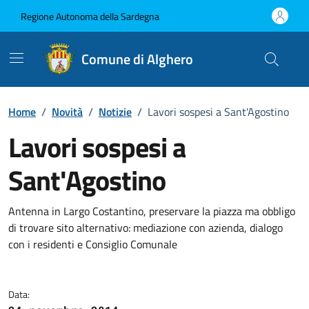
Vai ai contenuti
Vai al Footer
Regione Autonoma della Sardegna
Comune di Alghero
Home
/
Novità
/
Notizie
/
Lavori sospesi a Sant'Agostino
Lavori sospesi a
Sant'Agostino
Dettagli della notizia
Antenna in Largo Costantino, preservare la piazza ma obbligo
di trovare sito alternativo: mediazione con azienda, dialogo
con i residenti e Consiglio Comunale
Data: